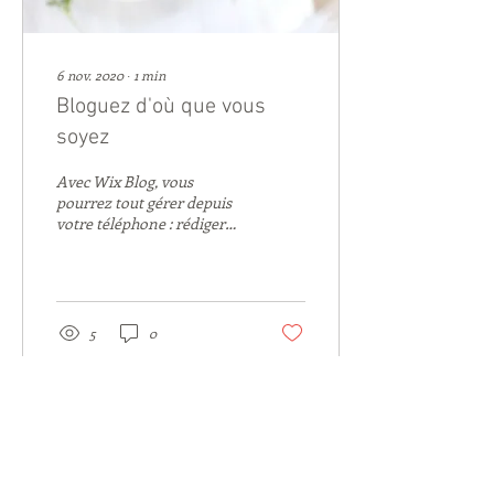
6 nov. 2020
∙
1
min
Bloguez d'où que vous
soyez
Avec Wix Blog, vous
pourrez tout gérer depuis
votre téléphone : rédiger
des posts, suivre des
membres, gérer les
commentaires et plus....
5
0
escale numerique
Consultante indépendante en