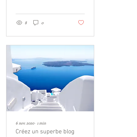
puis connectez-vous
directement...
8
0
6 nov. 2020
∙
1
min
Créez un superbe blog