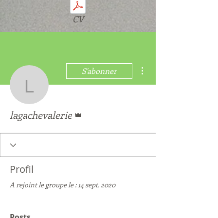
CV
Plus d'actions
S'abonner
lagachevalerie
Administrateur
lagachevalerie
Profil
A rejoint le groupe le : 14 sept. 2020
Posts