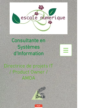
Consultante en
Systèmes
d'Information
Directrice de projets IT
/ Product Owner /
AMOA